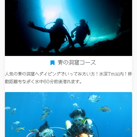
青の洞窟コース
人気の青の洞窟へダイビングでいってみたい方！水深7ｍ以内！移
動距離もながく水中60分前後潜れます。