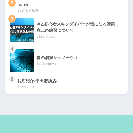
2
home
13241 views
3
＃2.初心者スキンダイバーが気になる話題！
息止め練習について
5115 views
4
青の洞窟シュノーケル
1775 views
5
お店紹介-平田潜漁店-
1765 views