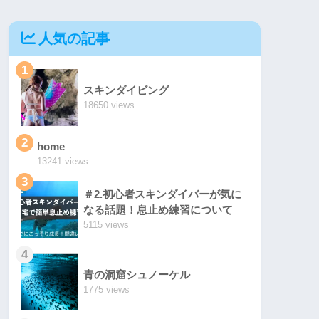
人気の記事
1
スキンダイビング
18650 views
2
home
13241 views
3
＃2.初心者スキンダイバーが気に
なる話題！息止め練習について
5115 views
4
青の洞窟シュノーケル
1775 views