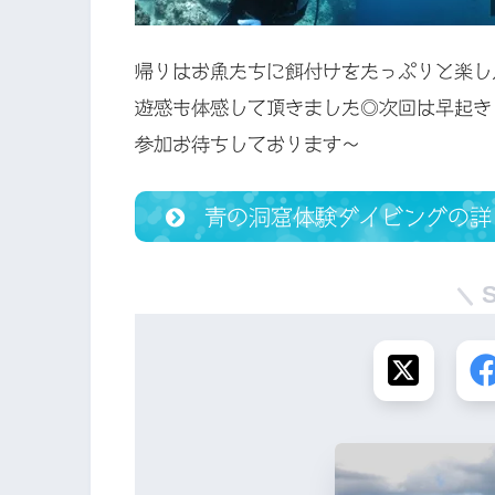
帰りはお魚たちに餌付けをたっぷりと楽し
遊感も体感して頂きました◎次回は早起き
参加お待ちしております〜
青の洞窟体験ダイビングの詳