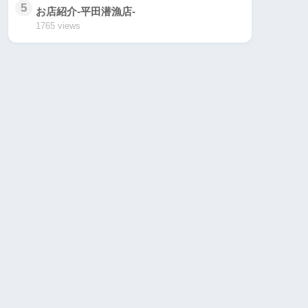
5
お店紹介-平田潜漁店-
1765 views