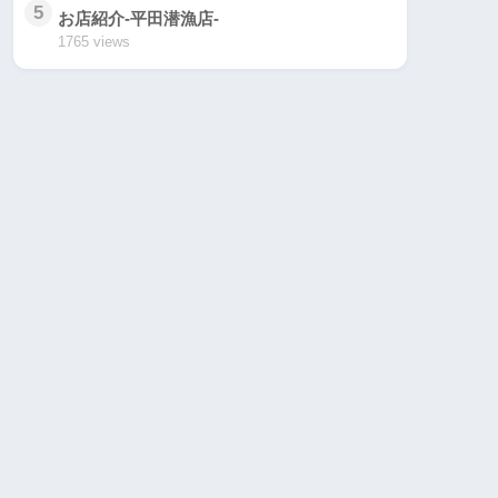
5
お店紹介-平田潜漁店-
1765 views