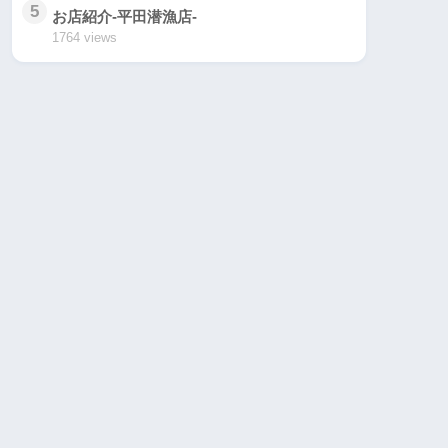
5
お店紹介-平田潜漁店-
1764 views