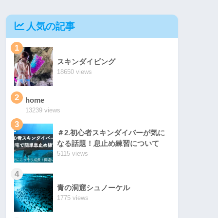
人気の記事
1
スキンダイビング
18650 views
2
home
13239 views
3
＃2.初心者スキンダイバーが気に
なる話題！息止め練習について
5115 views
4
青の洞窟シュノーケル
1775 views