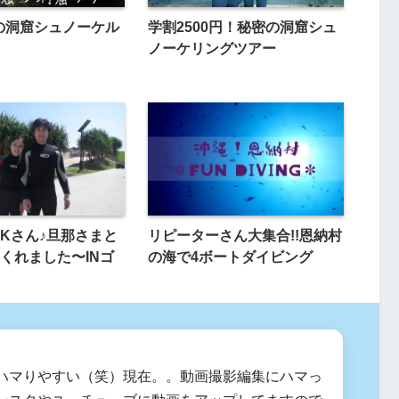
の洞窟シュノーケル
学割2500円！秘密の洞窟シュ
ノーケリングツアー
Kさん♪旦那さまと
リピーターさん大集合!!恩納村
くれました〜INゴ
の海で4ボートダイビング
ハマりやすい（笑）現在。。動画撮影編集にハマっ