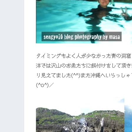
タイミングもよく人が少なかった青の洞窟
洋では沢山のお魚たちに餌付けをして頂き
リ見えてました(^^)また沖縄へいらっし
(^o^)／