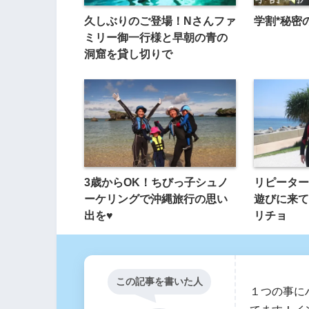
久しぶりのご登場！Nさんファ
学割*秘密
ミリー御一行様と早朝の青の
洞窟を貸し切りで
3歳からOK！ちびっ子シュノ
リピーター
ーケリングで沖縄旅行の思い
遊びに来て
出を♥
リチョ
この記事を書いた人
１つの事に