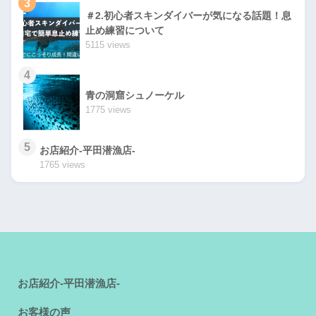
3
＃2.初心者スキンダイバーが気になる話題！息
止め練習について
5115 views
4
青の洞窟シュノーケル
1775 views
5
お店紹介-平田潜漁店-
1765 views
お店紹介-平田潜漁店-
お客様の声