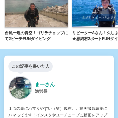
台風一過の青空！ゴリラチョップに
リピーターAさん！久し
て2ビーチFUNダイビング
★恩納村2ボートFUNダ
この記事を書いた人
まーさん
漁労長
１つの事にハマりやすい（笑）現在。。動画撮影編集に
ハマってます！インスタやユーチューブに動画をアップ