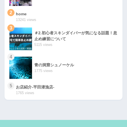
2
home
13241 views
3
＃2.初心者スキンダイバーが気になる話題！息
止め練習について
5115 views
4
青の洞窟シュノーケル
1775 views
5
お店紹介-平田潜漁店-
1765 views