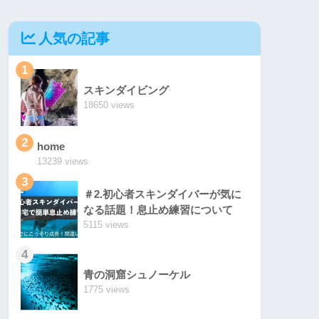
人気の記事
1
スキンダイビング
18650 views
2
home
13239 views
3
＃2.初心者スキンダイバーが気に
なる話題！息止め練習について
5115 views
4
青の洞窟シュノーケル
1775 views