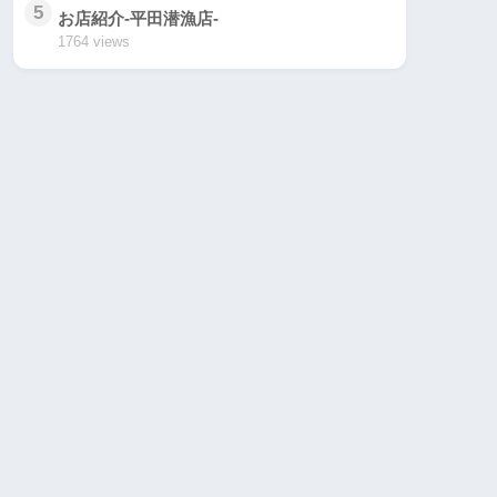
5
お店紹介-平田潜漁店-
1764 views