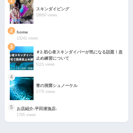
1
スキンダイビング
18650 views
2
home
13241 views
3
＃2.初心者スキンダイバーが気になる話題！息
止め練習について
5115 views
4
青の洞窟シュノーケル
1775 views
5
お店紹介-平田潜漁店-
1765 views