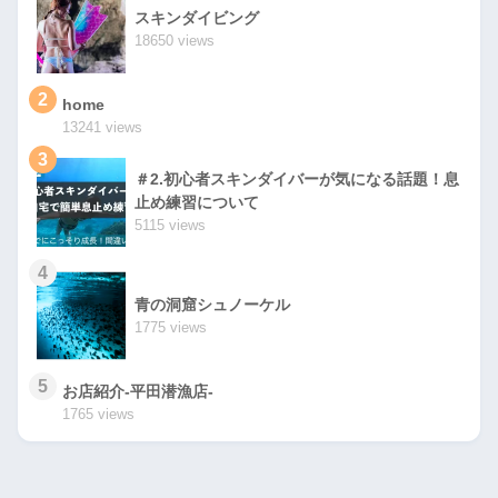
スキンダイビング
18650 views
2
home
13241 views
3
＃2.初心者スキンダイバーが気になる話題！息
止め練習について
5115 views
4
青の洞窟シュノーケル
1775 views
5
お店紹介-平田潜漁店-
1765 views