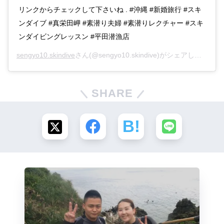
リンクからチェックして下さいね . #沖縄 #新婚旅行 #スキ
ンダイブ #真栄田岬 #素潜り夫婦 #素潜りレクチャー #スキ
ンダイビングレッスン #平田潜漁店
sengyo10.skindive
さん(@sengyo10.skindive)がシェアした投稿 –
SHARE