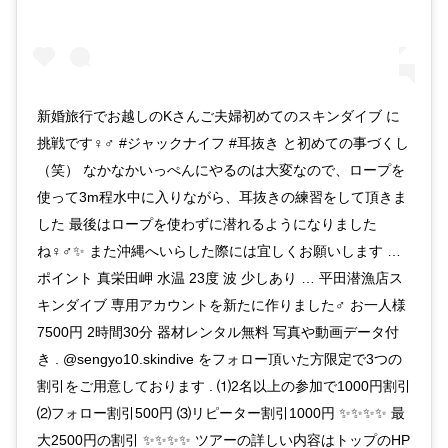
新婚旅行でお越しのKさんご夫婦初めてのスキンダイブ に
挑戦です‍♀️‍♂️ #ジャックナイフ #耳抜き と初めての事づくし
（笑） なかなかいっぺんにやるのは大変なので、ロープを
使って3m程水中に入りながら、耳抜きの練習をして頂きま
した 最後はロープを使わずに潜れるようになりました
ね‍♀️‍♂️✨ また沖縄へいらした際には宜しくお願いします …
ポイント 真栄田岬 水温 23度 波 少しあり … 平田潜漁店ス
キンダイブ 専用アカウントを新たに作りました‍♂️ お一人様
7500円 2時間30分 器材レンタル無料 写真や動画データ付
き . @sengyo10.skindive をフォロー頂いた方限定で3つの
割引をご用意しております . ⑴2名以上の参加で1000円割引
⑵フォロー割引500円 ⑶リピーター割引1000円 ✨✨✨✨ 最
大2500円の割引 ✨✨✨✨ ツアーの詳しい内容はトップのHP