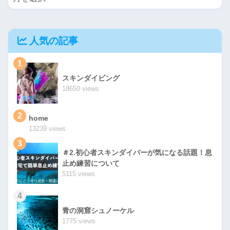
人気の記事
1
スキンダイビング
18650 views
2
home
13239 views
3
＃2.初心者スキンダイバーが気になる話題！息
止め練習について
5115 views
4
青の洞窟シュノーケル
1775 views