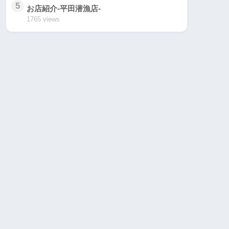
5
お店紹介-平田潜漁店-
1765 views