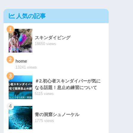
人気の記事
1
スキンダイビング
18650 views
2
home
13241 views
3
＃2.初心者スキンダイバーが気に
なる話題！息止め練習について
5115 views
4
青の洞窟シュノーケル
1775 views