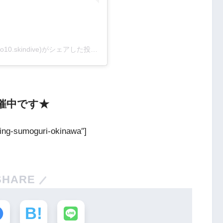
沖縄でスキンダイビングを楽しもうさん(@sengyo10.skindive)がシェアした投稿
–
2019年 7月月3日午後4時57分PDT
催中です★
ving-sumoguri-okinawa″]
SHARE