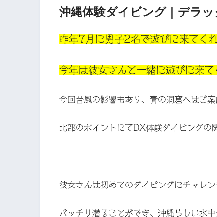
沖縄体験ダイビング｜デラッ
昨年7月に男子2名で遊びに来てく
今年は彼女さんと一緒に遊びに来て
今回台風の影響もあり、青の洞窟へはご案
北部のポイントにてDX体験ダイビングの
彼女さんは初めてのダイビングにチャレン
バッチリ潜ることができ、沖縄らしい水中