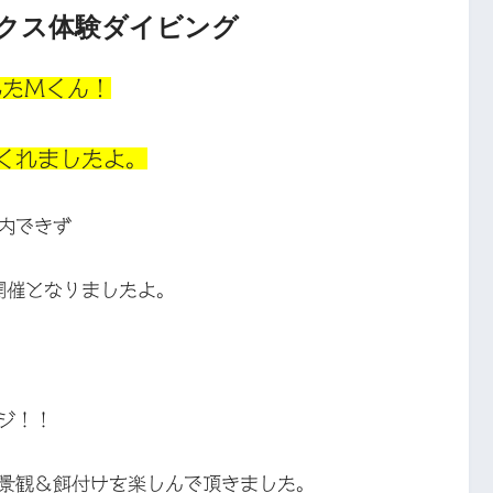
クス体験ダイビング
れたMくん！
くれましたよ。
内できず
開催となりましたよ。
ジ！！
景観＆餌付けを楽しんで頂きました。