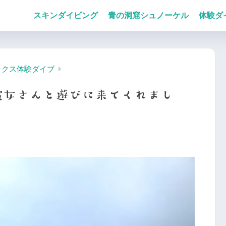
スキンダイビング
青の洞窟シュノーケル
体験ダ
ックス体験ダイブ
彼女さんと遊びに来てくれまし