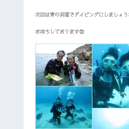
次回は青の洞窟でダイビングにしましょう
お待ちしております😍