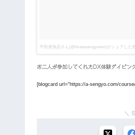
平田潜漁店さん(@hiratasengyoten)がシェアした
お二人が参加してくれたDX体験ダイビン
[blogcard url=”https://a-sengyo.com/course/