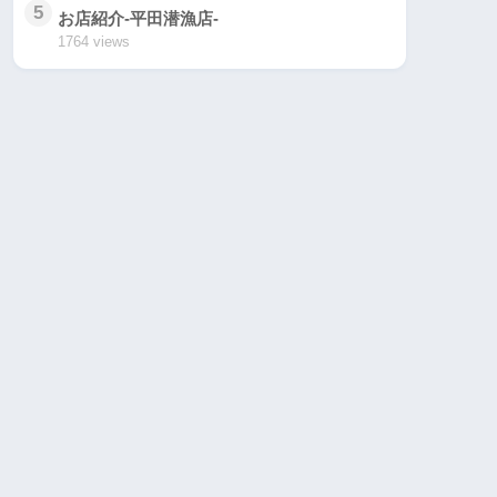
5
お店紹介-平田潜漁店-
1764 views