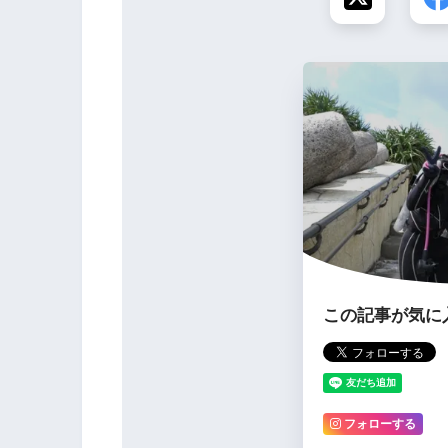
この記事が気に
フォローする