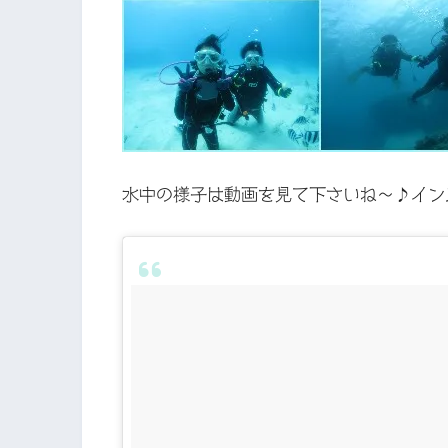
水中の様子は動画を見て下さいね〜♪イン