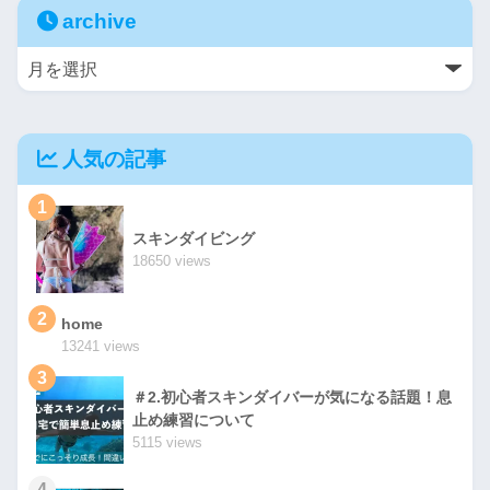
archive
人気の記事
1
スキンダイビング
18650 views
2
home
13241 views
3
＃2.初心者スキンダイバーが気になる話題！息
止め練習について
5115 views
4