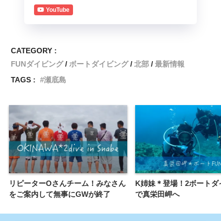
YouTube
CATEGORY :
FUNダイビング
ボートダイビング
北部
最新情報
TAGS :
瀬底島
リピーターOさんチーム！みなさん
K姉妹＊登場！2ボートダ
をご案内して無事にGWが終了
で真栄田岬へ