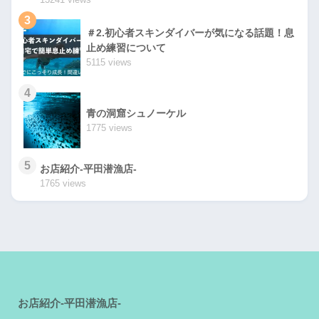
3
＃2.初心者スキンダイバーが気になる話題！息
止め練習について
5115 views
4
青の洞窟シュノーケル
1775 views
5
お店紹介-平田潜漁店-
1765 views
お店紹介-平田潜漁店-