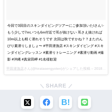
今回で3回目のスキンダイビングツアーにご参加頂いたIさん✨
もう少しで7mいつも6m付近で耳が抜けない 耳さえ抜ければ
10m以上も軽く潜れそうです 次回は秋ですかね？？またのん
びり素潜りしましょ〜 #平田潜漁店 #スキンダイビング #スキ
ンダイビングレッスン #素潜りトレーニング #素潜り動画 #撮
影 #沖縄 #真栄田岬 #1名様歓迎
平田潜漁店
さん(@hiratasengyoten)がシェアした投稿 –
2018年 7月月10日午後6時23分PDT
SHARE