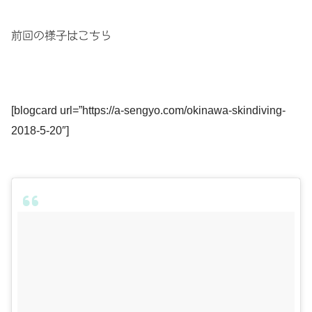
前回の様子はこちら
[blogcard url=”https://a-sengyo.com/okinawa-skindiving-
2018-5-20″]