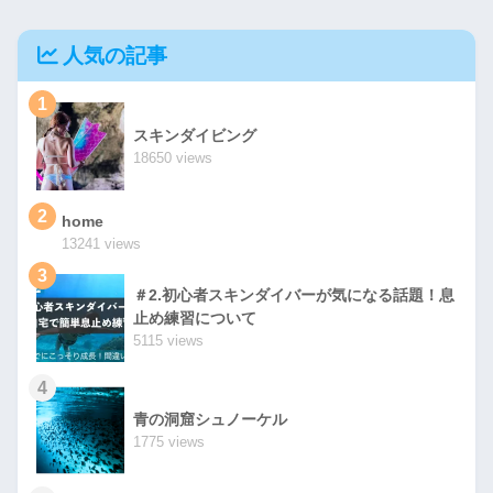
人気の記事
1
スキンダイビング
18650 views
2
home
13241 views
3
＃2.初心者スキンダイバーが気になる話題！息
止め練習について
5115 views
4
青の洞窟シュノーケル
1775 views